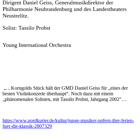
Dirigent Daniel Geiss, Generalmusikdirektor der
Philharmonie Neubrandenburg und des Landestheaters
Neustrelitz.
Solist: Tassilo Probst
Young International Orchestra
„…Korngolds Stück hält der GMD Daniel Geiss für „eines der
besten Violinkonzerte überhaupt“. Noch dazu mit einem
„phänomenalen Solisten, mit Tassilo Probst, Jahrgang 2002″…
https://www.nordkurier.de/kultur/junge-musiker-opfern-ihre-ferien-
fuer-die-klassik-2807329