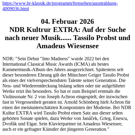
https://www.br-klassik.de/programm/fernsehen/ausstrahlung-
4009036.html
04. Februar 2026
NDR Kultrur EXTRA: Auf der Suche
nach neuer Musik...... Tassilo Probst und
Amadeus Wiesensee
NDR: "Sein Debut "Into Madness" wurde 2022 bei den
International Classical Music Awards (ICMA) als bestes
Kammermusik-Album des Jahres ausgezeichnet. Spätestens seit
dieser besonderen Ehrung gilt der Münchner Geiger Tassilo Probst
als eines der vielversprechendsten Talente seiner Generation. Die
Neu- und Wiederentdeckung bislang selten oder nie aufgeführter
Werke reizt ihn besonders. So hat er zum Beispiel erstmals die
Violinsonate Nr. 2 von Joseph Achron eingespielt, der inzwischen
fast in Vergessenheit geraten ist. Arnold Schönberg hielt Achron für
einen der meistunterschätzten Komponisten der Moderne. Bei NDR
Kultur EXTRA wird Tassilo Probst einen Satz aus dieser selten
gehörten Sonate spielen, dazu Werke von Janáček, Grieg, Enescu,
Dvořák und Elgar. Sein Klavierpartner ist Amadeus Wiesensee,
auch er ein gefragter Künstler der jüngeren Generation."