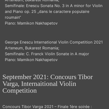
dem
Video
Laden
Semifinale: Enescu Sonata No. 3 in A minor for Violin
laden
des
and Piano op. 25 „dans le caractere populaire
Videos
akzeptieren
roumain“
YouTube
Sie die
Piano: Mamikon Nakhapetov
immer
Datenschutzerklärung
von
entsperren
YouTube.
Mehr
erfahren
George Enescu International Violin Competition 2021
Arteneum, Bukarest Romania;
Video
Semifinale: C. Franck Violin Sonate in A major
laden
Piano: Mamikon Nakhapetov
Mit
dem
Laden
YouTube
des
immer
September 2021: Concours Tibor
Videos
entsperren
akzeptieren
Varga, Internaitional Violin
Sie die
Competition
Datenschutzerklärung
von
YouTube.
Mehr
erfahren
Concours Tibor Varga 2021 – Finale 1ère soirée :