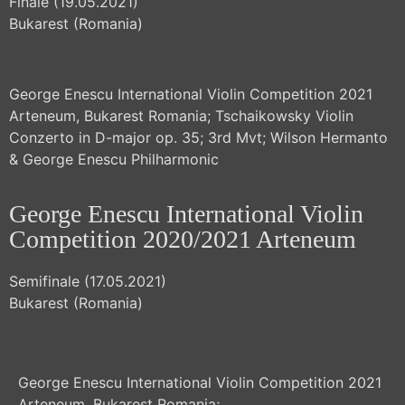
Finale (19.05.2021)
Sie die
Bukarest (Romania)​
Datenschutzerklärung
von
YouTube.
Mehr
erfahren
George Enescu International Violin Competition 2021
Arteneum, Bukarest Romania; Tschaikowsky Violin
Video
Conzerto
in D-major op. 35;
3rd Mvt;
Wilson Hermanto
laden
& George Enescu Philharmonic
YouTube
George Enescu International Violin
immer
Mit
entsperren
dem
Competition 2020/2021 Arteneum
Laden
des
Videos
Semifinale (17.05.2021)
akzeptieren
Bukarest (Romania)
Sie die
Datenschutzerklärung
von
YouTube.
Mehr
erfahren
George Enescu International Violin Competition 2021
Mit
Arteneum, Bukarest Romania;