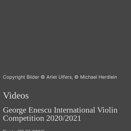
Copyright Bilder © Arlet Ulfers, © Michael Herdlein
Videos
Mit
George Enescu International Violin
dem
Laden
Competition 2020/2021
des
Videos
akzeptieren